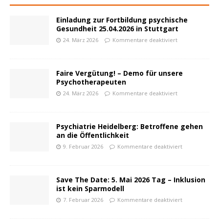
Einladung zur Fortbildung psychische
Gesundheit 25.04.2026 in Stuttgart
24. März 2026
Kommentare deaktiviert
Faire Vergütung! – Demo für unsere
Psychotherapeuten
24. März 2026
Kommentare deaktiviert
Psychiatrie Heidelberg: Betroffene gehen
an die Öffentlichkeit
9. Februar 2026
Kommentare deaktiviert
Save The Date: 5. Mai 2026 Tag – Inklusion
ist kein Sparmodell
powered by
WPCookiePro
7. Februar 2026
Kommentare deaktiviert