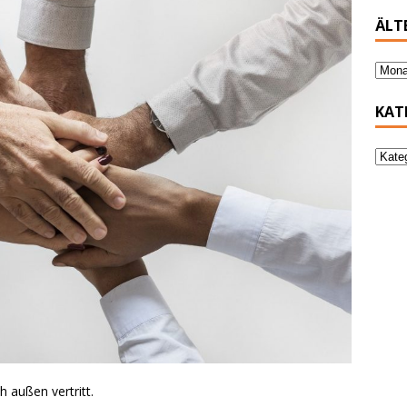
ÄLT
KAT
powered by
WPCookiePro
 außen vertritt.