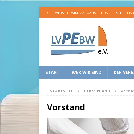
DIESE WEBSEITE WIRD AKTUALISIERT UND ES STEHT EIN
START
WER WIR SIND
DER VER
STARTSEITE
DER VERBAND
Vorsta
Vorstand