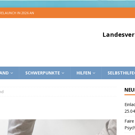
 RELAUNCH IN 2026 AN
Landesver
BAND
SCHWERPUNKTE
HILFEN
SELBSTHILF
NEU
nd
Einla
25.04
Faire
Psyc