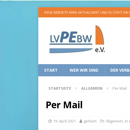
DIESE WEBSEITE WIRD AKTUALISIERT UND ES STEHT EIN
START
WER WIR SIND
DER VER
STARTSEITE
ALLGEMEIN
Per Mail
Per Mail
19. April 2021
geheim
Allgemein
,
In