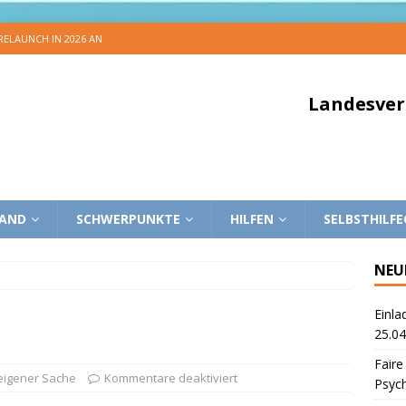
 RELAUNCH IN 2026 AN
Landesver
BAND
SCHWERPUNKTE
HILFEN
SELBSTHILF
NEU
Einla
25.04
Faire
 eigener Sache
Kommentare deaktiviert
Psyc