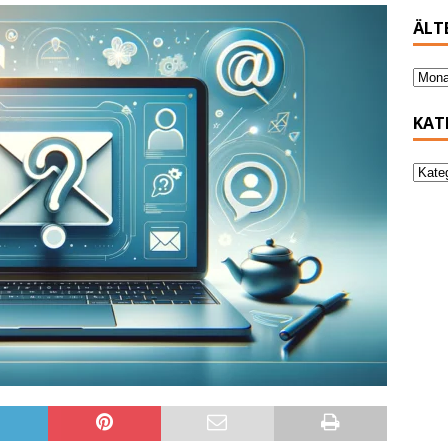
ÄLT
KAT