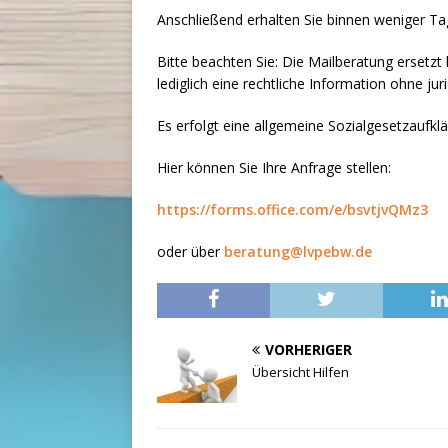
Anschließend erhalten Sie binnen weniger Tag
Bitte beachten Sie: Die Mailberatung ersetz
lediglich eine rechtliche Information ohne juri
Es erfolgt eine allgemeine Sozialgesetzaufkl
Hier können Sie Ihre Anfrage stellen:
https://forms.office.com/e/bsvtjvQMz3
oder über
beratung@lvpebw.de
VORHERIGER
Übersicht Hilfen