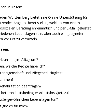
nde in Krisen:
aden-Württemberg bietet eine Online-Unterstützung für
stützendes Angebot bereitstellen, welches von einem
osozialen Beratung ehrenamtlich und per E-Mail geleistet
schiedenen Lebenslagen sein, aber auch ein geeigneter
n vor Ort zu vermitteln.
sein:
rkrankung im Alltag um?
n, welche Rechte habe ich?
eneigenschaft und Pflegebedürftigkeit?
ekommen?
Rehabilitation beantragen?
bei krankheitsbedingter Arbeitslosigkeit zu?
powered by
WPCookiePro
 außergewöhnlichen Lebenslagen tun?
 gibt es für mich?