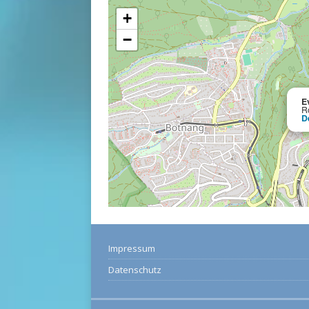
+
−
E
R
D
Impressum
Datenschutz