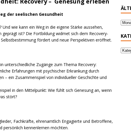
ndheit: Recovery – Genesung erleben
ÄLT
Weg der seelischen Gesundheit
“? Und wie kann ein Weg in die eigene Stärke aussehen,
n geprägt ist? Die Fortbildung widmet sich dem Recovery-
KAT
 Selbstbestimmung fördert und neue Perspektiven eröffnet.
k in unterschiedliche Zugänge zum Thema Recovery:
sönliche Erfahrungen mit psychischer Erkrankung durch
n – ein Zusammenspiel von individueller Geschichte und
beispiel in den Mittelpunkt: Wie fühlt sich Genesung an, wenn
was stört?
glieder, Fachkräfte, ehrenamtlich Engagierte und Betroffene,
nd persönlich kennenlernen möchten.