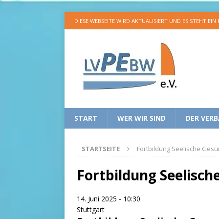
DIESE WEBSEITE WIRD AKTUALISIERT UND ES STEHT EIN
START
WER WIR SIND
DER VER
STARTSEITE
Fortbildung Seelische Gesu
Fortbildung Seelisch
14. Juni 2025 - 10:30
Stuttgart