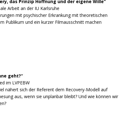
ery, das Prinzip Hoffnung und der eigene Wille“
ale Arbeit an der IU Karlsruhe
fahrungen mit psychischer Erkrankung mit theoretischen
em Publikum und ein kurzer Filmausschnitt machen
powered by
WPCookiePro
hne geht?“
lied im LVPEBW
el nähert sich der Referent dem Recovery-Modell auf
nesung aus, wenn sie unplanbar bleibt? Und wie können wir
en?