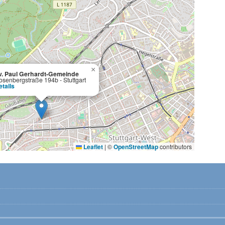
×
v. Paul Gerhardt-Gemeinde
osenbergstraße 194b - Stuttgart
etails
Leaflet
|
©
OpenStreetMap
contributors