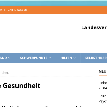
 RELAUNCH IN 2026 AN
Landesver
BAND
SCHWERPUNKTE
HILFEN
SELBSTHILF
NEU
ndheit
Einla
e Gesundheit
25.04
Faire
Psyc