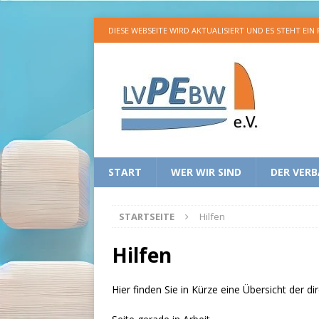
DIESE WEBSEITE WIRD AKTUALISIERT UND ES STEHT EIN
START
WER WIR SIND
DER VER
STARTSEITE
Hilfen
Hilfen
Hier finden Sie in Kürze eine Übersicht der