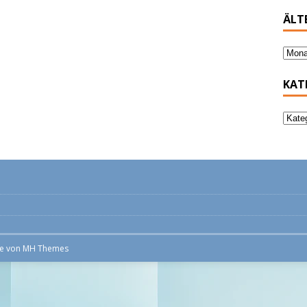
ÄLT
powered by
WPCookiePro
KAT
me von
MH Themes