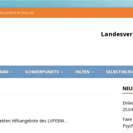
 RELAUNCH IN 2026 AN
Landesver
BAND
SCHWERPUNKTE
HILFEN
SELBSTHILF
NEU
Einla
25.04
Faire
 direkten Hilfsangebote des LVPEBW…
Psyc