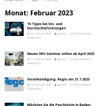
STARTSEITE
2023
Februar
Monat:
Februar 2023
15 Tipps bei Ein- und
Durchschlafstörungen
26. Februar 2023
geheim
Kommentare
deaktiviert
Neues IWS-Seminar online ab April 2023
17. Februar 2023
geheim
Kommentare
deaktiviert
Vorankündigung: Regio am 21.7.2023
14. Februar 2023
geheim
Kommentare
powered by
WPCookiePro
deaktiviert
Möchten Sie die Psychiatrie in Baden-