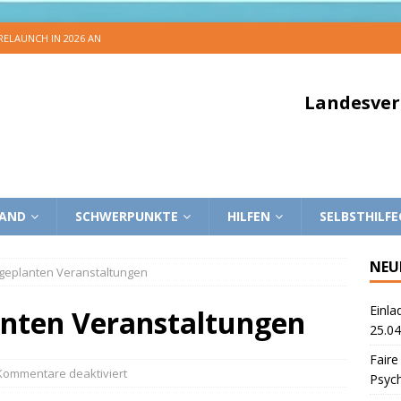
 RELAUNCH IN 2026 AN
Landesver
BAND
SCHWERPUNKTE
HILFEN
SELBSTHILF
NEU
 geplanten Veranstaltungen
Einla
anten Veranstaltungen
25.04
Faire
Kommentare deaktiviert
Psyc