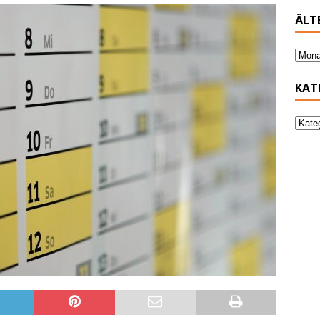
ÄLT
KAT