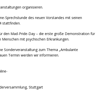
anstaltungen organisieren.
line-Sprechstunde des neuen Vorstandes mit seinen
 stattfinden.
r den Mad-Pride-Day – die erste große Demonstration für
on Menschen mit psychischen Erkrankungen.
eine Sonderveranstaltung zum Thema „Ambulante
auen Termin werden wir informieren.
powered by
WPCookiePro
line-
ederversammlung, Stuttgart