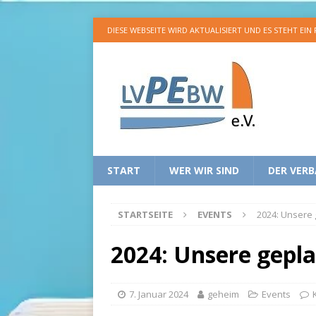
DIESE WEBSEITE WIRD AKTUALISIERT UND ES STEHT EIN
START
WER WIR SIND
DER VER
STARTSEITE
EVENTS
2024: Unsere
2024: Unsere gepl
7. Januar 2024
geheim
Events