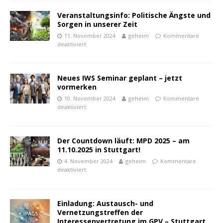
Veranstaltungsinfo: Politische Ängste und
Sorgen in unserer Zeit
11. November 2024
geheim
Kommentare
deaktiviert
Neues IWS Seminar geplant – jetzt
vormerken
10. November 2024
geheim
Kommentare
deaktiviert
Der Countdown läuft: MPD 2025 – am
11.10.2025 in Stuttgart!
4. November 2024
geheim
Kommentare
powered by
deaktiviert
WPCookiePro
Einladung: Austausch- und
Vernetzungstreffen der
Interessenvertretung im GPV – Stuttgart,