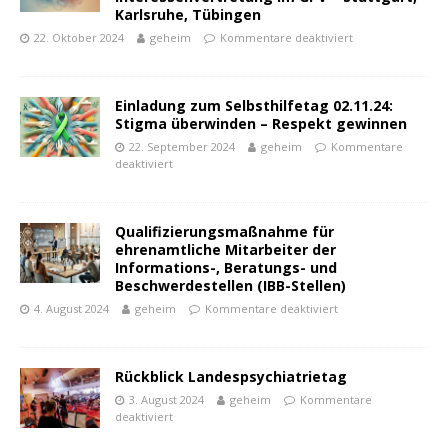
Karlsruhe, Tübingen
22. Oktober 2024
geheim
Kommentare deaktiviert
Einladung zum Selbsthilfetag 02.11.24:
Stigma überwinden – Respekt gewinnen
22. September 2024
geheim
Kommentare
deaktiviert
Qualifizierungsmaßnahme für
ehrenamtliche Mitarbeiter der
Informations-, Beratungs- und
Beschwerdestellen (IBB-Stellen)
4. August 2024
geheim
Kommentare deaktiviert
Rückblick Landespsychiatrietag
3. August 2024
geheim
Kommentare
deaktiviert