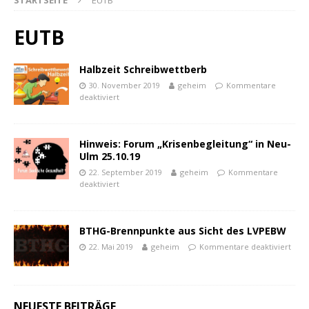
STARTSEITE
EUTB
EUTB
Halbzeit Schreibwettberb
30. November 2019
geheim
Kommentare
deaktiviert
Hinweis: Forum „Krisenbegleitung“ in Neu-
Ulm 25.10.19
22. September 2019
geheim
Kommentare
deaktiviert
powered by
WPCookiePro
BTHG-Brennpunkte aus Sicht des LVPEBW
22. Mai 2019
geheim
Kommentare deaktiviert
NEUESTE BEITRÄGE