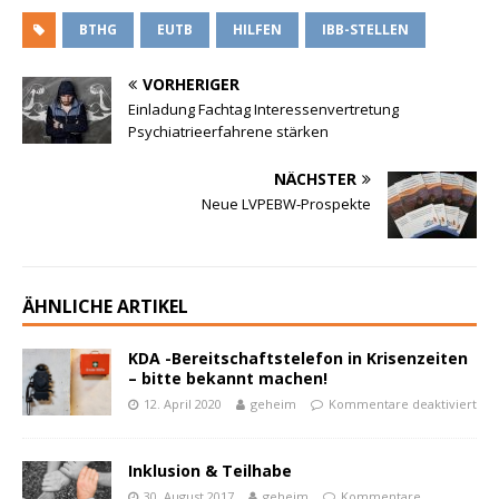
BTHG
EUTB
HILFEN
IBB-STELLEN
VORHERIGER
Einladung Fachtag Interessenvertretung
Psychiatrieerfahrene stärken
NÄCHSTER
Neue LVPEBW-Prospekte
ÄHNLICHE ARTIKEL
KDA -Bereitschaftstelefon in Krisenzeiten
– bitte bekannt machen!
12. April 2020
geheim
Kommentare deaktiviert
Inklusion & Teilhabe
30. August 2017
geheim
Kommentare