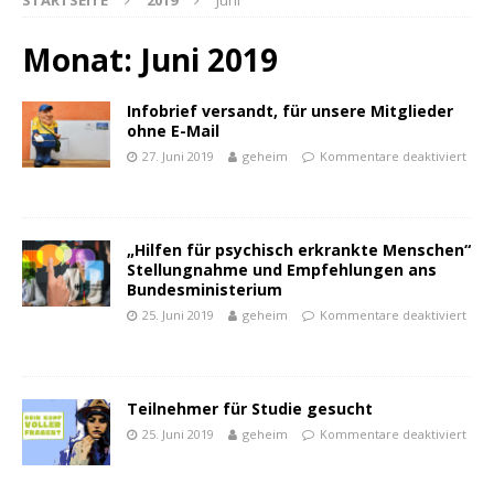
STARTSEITE
2019
Juni
Monat:
Juni 2019
Infobrief versandt, für unsere Mitglieder
ohne E-Mail
27. Juni 2019
geheim
Kommentare deaktiviert
„Hilfen für psychisch erkrankte Menschen“
Stellungnahme und Empfehlungen ans
Bundesministerium
25. Juni 2019
geheim
Kommentare deaktiviert
Teilnehmer für Studie gesucht
powered by
WPCookiePro
25. Juni 2019
geheim
Kommentare deaktiviert