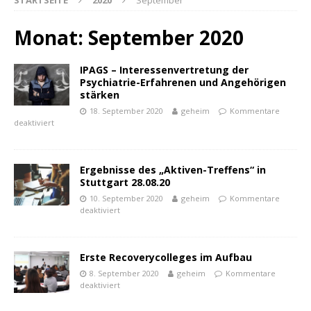
STARTSEITE
2020
September
Monat:
September 2020
IPAGS – Interessenvertretung der
Psychiatrie-Erfahrenen und Angehörigen
stärken
18. September 2020
geheim
Kommentare
deaktiviert
Ergebnisse des „Aktiven-Treffens“ in
Stuttgart 28.08.20
10. September 2020
geheim
Kommentare
deaktiviert
powered by
WPCookiePro
Erste Recoverycolleges im Aufbau
8. September 2020
geheim
Kommentare
deaktiviert