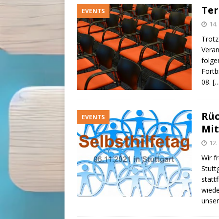
Ter
EVENTS
14
Trotz
Veran
folge
Fortb
08.
[
Rüc
EVENTS
Mi
12
Wir f
Stutt
statt
wiede
unser