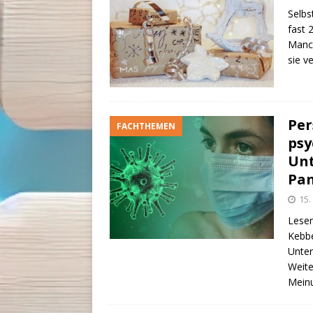
Selbs
fast 
Manch
sie v
Per
FACHTHEMEN
psy
Unt
Pa
15
Lesen
Kebbe
Unter
Weite
Meinu