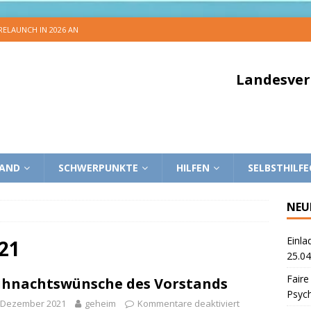
 RELAUNCH IN 2026 AN
Landesver
BAND
SCHWERPUNKTE
HILFEN
SELBSTHILF
NEU
Einla
21
25.04
Faire
hnachtswünsche des Vorstands
Psyc
. Dezember 2021
geheim
Kommentare deaktiviert