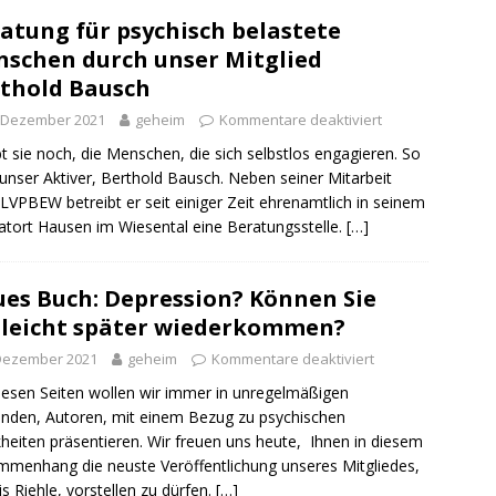
atung für psychisch belastete
schen durch unser Mitglied
thold Bausch
. Dezember 2021
geheim
Kommentare deaktiviert
bt sie noch, die Menschen, die sich selbstlos engagieren. So
unser Aktiver, Berthold Bausch. Neben seiner Mitarbeit
LVPBEW betreibt er seit einiger Zeit ehrenamtlich in seinem
tort Hausen im Wiesental eine Beratungsstelle.
[…]
es Buch: Depression? Können Sie
lleicht später wiederkommen?
 Dezember 2021
geheim
Kommentare deaktiviert
iesen Seiten wollen wir immer in unregelmäßigen
nden, Autoren, mit einem Bezug zu psychischen
heiten präsentieren. Wir freuen uns heute, Ihnen in diesem
menhang die neuste Veröffentlichung unseres Mitgliedes,
s Riehle, vorstellen zu dürfen.
[…]