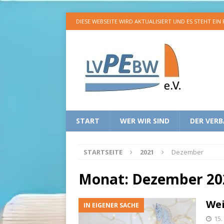
DIESE WEBSEITE WIRD AKTUALISIERT UND ES STEHT EIN
START
WER WIR SIND
DER VER
STARTSEITE
2021
Dezember
Monat:
Dezember 20
Wei
IN EIGENER SACHE
15