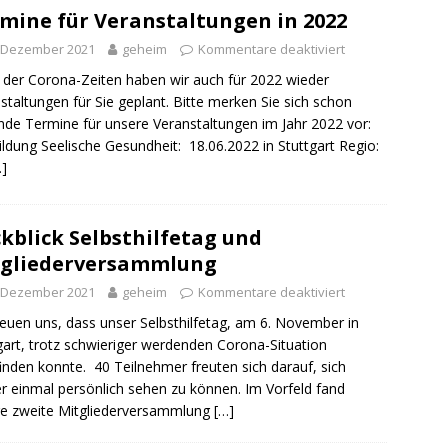
mine für Veranstaltungen in 2022
. Dezember 2021
geheim
Kommentare deaktiviert
 der Corona-Zeiten haben wir auch für 2022 wieder
staltungen für Sie geplant. Bitte merken Sie sich schon
nde Termine für unsere Veranstaltungen im Jahr 2022 vor:
ildung Seelische Gesundheit: 18.06.2022 in Stuttgart Regio:
powered by
WPCookiePro
…]
kblick Selbsthilfetag und
tgliederversammlung
. Dezember 2021
geheim
Kommentare deaktiviert
reuen uns, dass unser Selbsthilfetag, am 6. November in
gart, trotz schwieriger werdenden Corona-Situation
finden konnte. 40 Teilnehmer freuten sich darauf, sich
r einmal persönlich sehen zu können. Im Vorfeld fand
e zweite Mitgliederversammlung
[…]