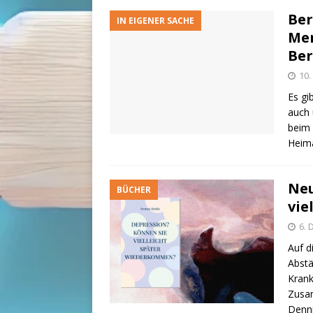
Ber
IN EIGENER SACHE
Men
Ber
10
Es gi
auch 
beim 
Heima
Neu
BÜCHER
vie
6.
Auf d
Abstä
Krank
Zusam
Denni