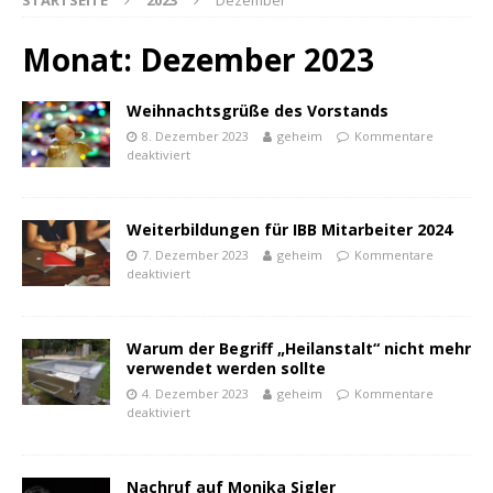
STARTSEITE
2023
Dezember
Monat:
Dezember 2023
Weihnachtsgrüße des Vorstands
8. Dezember 2023
geheim
Kommentare
deaktiviert
Weiterbildungen für IBB Mitarbeiter 2024
7. Dezember 2023
geheim
Kommentare
deaktiviert
Warum der Begriff „Heilanstalt“ nicht mehr
verwendet werden sollte
powered by
WPCookiePro
4. Dezember 2023
geheim
Kommentare
deaktiviert
Nachruf auf Monika Sigler