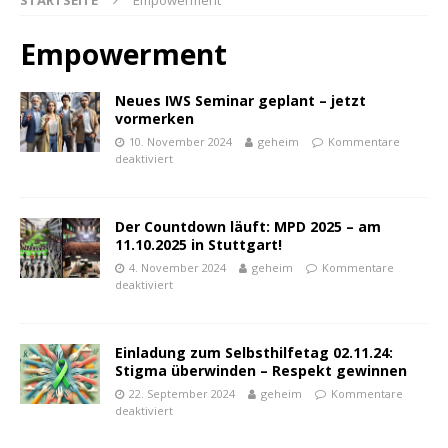
STARTSEITE
Empowerment
Empowerment
Neues IWS Seminar geplant – jetzt
vormerken
10. November 2024
geheim
Kommentare
deaktiviert
Der Countdown läuft: MPD 2025 – am
11.10.2025 in Stuttgart!
4. November 2024
geheim
Kommentare
deaktiviert
Einladung zum Selbsthilfetag 02.11.24:
Stigma überwinden – Respekt gewinnen
22. September 2024
geheim
Kommentare
deaktiviert