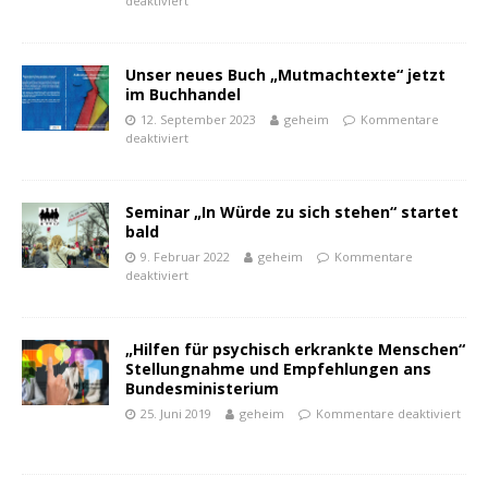
deaktiviert
Unser neues Buch „Mutmachtexte“ jetzt
im Buchhandel
12. September 2023
geheim
Kommentare
deaktiviert
Seminar „In Würde zu sich stehen“ startet
bald
9. Februar 2022
geheim
Kommentare
deaktiviert
„Hilfen für psychisch erkrankte Menschen“
Stellungnahme und Empfehlungen ans
Bundesministerium
25. Juni 2019
geheim
Kommentare deaktiviert