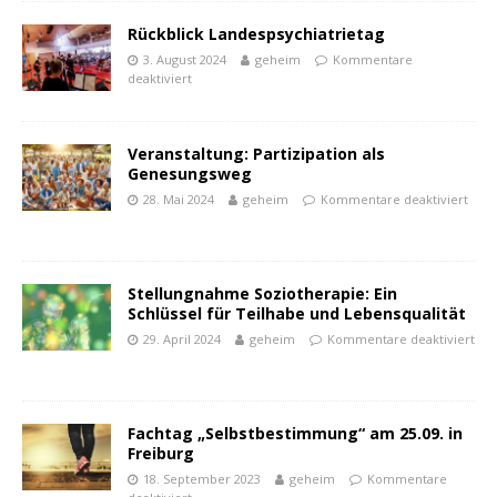
Rückblick Landespsychiatrietag
3. August 2024
geheim
Kommentare
deaktiviert
Veranstaltung: Partizipation als
Genesungsweg
28. Mai 2024
geheim
Kommentare deaktiviert
Stellungnahme Soziotherapie: Ein
Schlüssel für Teilhabe und Lebensqualität
powered by
WPCookiePro
29. April 2024
geheim
Kommentare deaktiviert
Fachtag „Selbstbestimmung“ am 25.09. in
Freiburg
18. September 2023
geheim
Kommentare