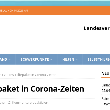
 RELAUNCH IN 2026 AN
Landesver
BAND
SCHWERPUNKTE
HILFEN
SELBSTHILF
NEU
s LVPEBW-Hilfepaket in Corona-Zeiten
Einla
aket in Corona-Zeiten
25.04
Faire
che
Kommentare deaktiviert
Psyc