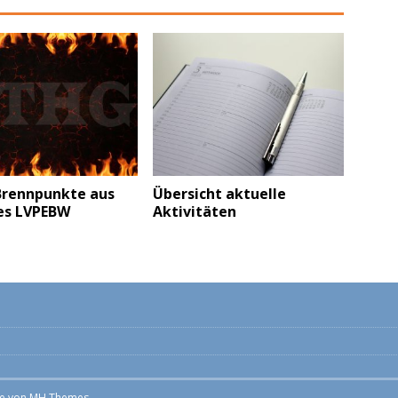
rennpunkte aus
Übersicht aktuelle
des LVPEBW
Aktivitäten
me von
MH Themes