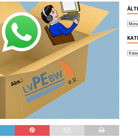
ÄLT
KAT