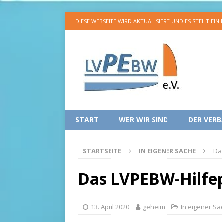
DIESE WEBSEITE WIRD AKTUALISIERT UND ES STEHT EIN
START
WER WIR SIND
DER VER
STARTSEITE
IN EIGENER SACHE
Da
Das LVPEBW-Hilfep
13. April 2020
geheim
In eigener Sa