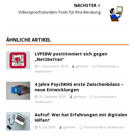
NÄCHSTER
Videosprechstunden-Tools für Ihre Beratung
ÄHNLICHE ARTIKEL
LVPEBW posititioniert sich gegen
„Netzbetten“
1. Dezember 2018
geheim
Kommentare
deaktiviert
4 Jahre PsychKHG erste Zwischenbilanz –
neue Entwicklungen
10. Oktober 2019
geheim
Kommentare
deaktiviert
Aufruf: Wer hat Erfahrungen mit digitalen
Hilfen?
6. Juli 2018
geheim
Kommentare deaktiviert