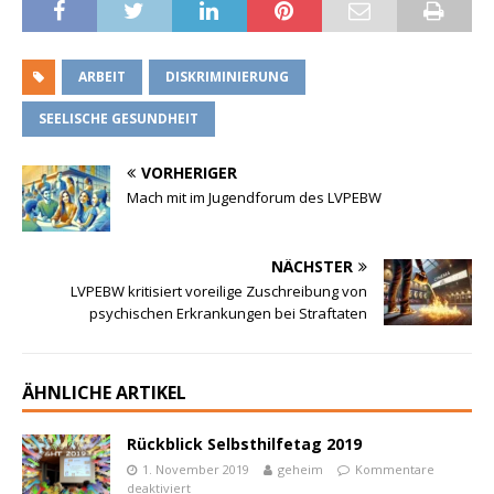
ARBEIT
DISKRIMINIERUNG
SEELISCHE GESUNDHEIT
VORHERIGER
Mach mit im Jugendforum des LVPEBW
NÄCHSTER
LVPEBW kritisiert voreilige Zuschreibung von
psychischen Erkrankungen bei Straftaten
ÄHNLICHE ARTIKEL
Rückblick Selbsthilfetag 2019
1. November 2019
geheim
Kommentare
deaktiviert