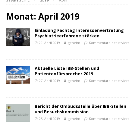
STARTSEITE
2019
April
Monat:
April 2019
Einladung Fachtag Interessenvertretung
Psychiatrieerfahrene stärken
29. April 2019
geheim
Kommentare deaktiviert
Aktuelle Liste IBB-Stellen und
Patientenfürsprecher 2019
27. April 2019
geheim
Kommentare deaktiviert
Bericht der Ombudsstelle über IBB-Stellen
und Besuchskommission
25. April 2019
geheim
Kommentare deaktiviert