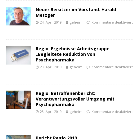
Neuer Beisitzer im Vorstand: Harald
Metzger
24. April 2019
geheim
Kommentare deaktiviert
Regio: Ergebnisse Arbeitsgruppe
„Begleitete Reduktion von
powered by
WPCookiePro
Psychopharmaka“
23. April 2019
geheim
Kommentare deaktiviert
Regio: Betroffenenbericht:
Verantwortungsvoller Umgang mit
Psychopharmaka
23. April 2019
geheim
Kommentare deaktiviert
Bericht Regio 2019